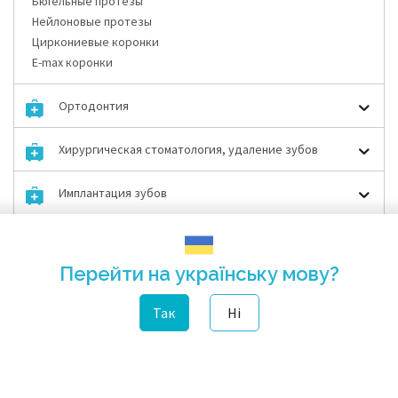
Бюгельные протезы
Нейлоновые протезы
Циркониевые коронки
E-max коронки
Ортодонтия
Хирургическая стоматология, удаление зубов
Имплантация зубов
Новые технологии
Перейти на українську мову?
Акции и Скидки
Так
Ні
Оставить отзыв